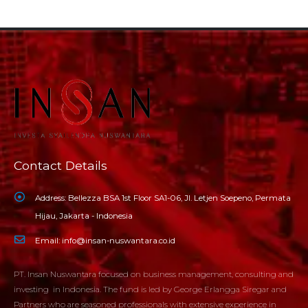
Contact Details
Address:
Bellezza BSA 1st Floor SA1-06, Jl. Letjen Soepeno, Permata
Hijau, Jakarta - Indonesia
Email:
info@insan-nuswantara.co.id
PT. Insan Nuswantara focused on business management, consulting and
investing in Indonesia. The fund is led by George Erlangga Siregar and
Partners who are seasoned professionals with extensive experience in