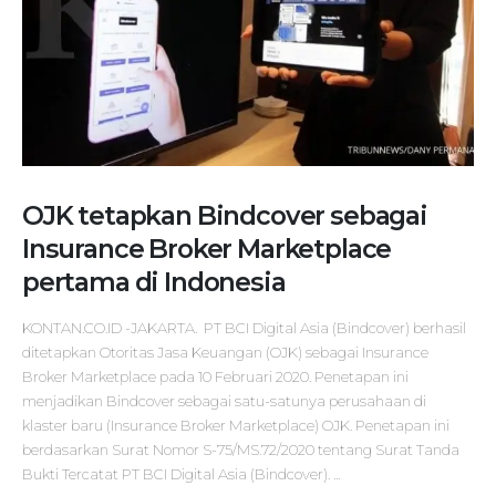
OJK tetapkan Bindcover sebagai
Insurance Broker Marketplace
pertama di Indonesia
KONTAN.CO.ID -JAKARTA. PT BCI Digital Asia (Bindcover) berhasil
ditetapkan Otoritas Jasa Keuangan (OJK) sebagai Insurance
Broker Marketplace pada 10 Februari 2020. Penetapan ini
menjadikan Bindcover sebagai satu-satunya perusahaan di
klaster baru (Insurance Broker Marketplace) OJK. Penetapan ini
berdasarkan Surat Nomor S-75/MS.72/2020 tentang Surat Tanda
Bukti Tercatat PT BCI Digital Asia (Bindcover). ...