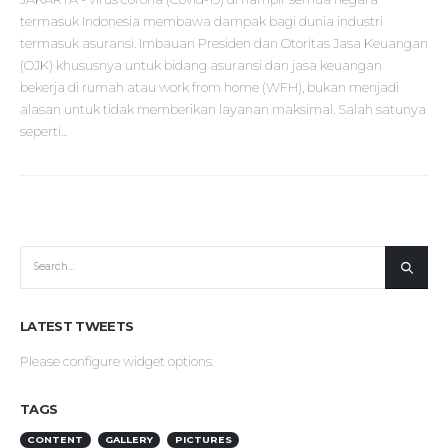
termasuk Indonesia membawa dampak bagi dunia industri
termasuk asuransi. Imbauan Presiden dan Otoritas Jasa Keuangan
(OJK) khususnya untuk bidang asuransi dan jasa keuangan
bekerja di rumah atau work from home (WFH), bukan menjadi
alasan untuk tidak memberikan layanan maksimal. Salah satunya
seperti...
LATEST TWEETS
Please configure widget options.
TAGS
CONTENT
GALLERY
PICTURES