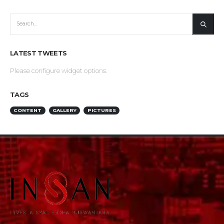
LATEST TWEETS
Please configure widget options.
TAGS
CONTENT
GALLERY
PICTURES