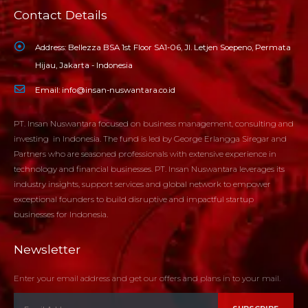
Contact Details
Address:
Bellezza BSA 1st Floor SA1-06, Jl. Letjen Soepeno, Permata
Hijau, Jakarta - Indonesia
Email:
info@insan-nuswantara.co.id
PT. Insan Nuswantara focused on business management, consulting and
investing in Indonesia. The fund is led by George Erlangga Siregar and
Partners who are seasoned professionals with extensive experience in
technology and financial businesses. PT. Insan Nuswantara leverages its
industry insights, support services and global network to empower
exceptional founders to build disruptive and impactful startup
businesses for Indonesia.
Newsletter
Enter your email address and get our offers and plans in to your mail.