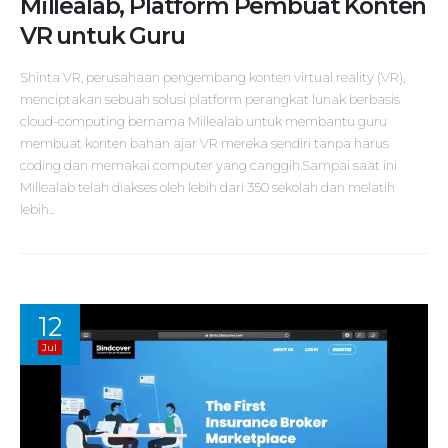
Millealab, Platform Pembuat Konten
VR untuk Guru
Shinta VR, perusahaan pengembang konten virtual reality (VR),
menciptakan sebuah solusi platform perangkat lunak berbasis
cloud-computing bernama Millealab untuk membantu guru
membuat konten bahan ajar VR mereka sendiri tanpa harus
coding dan memakai computer yang canggih.Sampai saat ini
Millealab telah diakses oleh lebih dari 350 sekolah dan melatih
lebih...
12
Jul