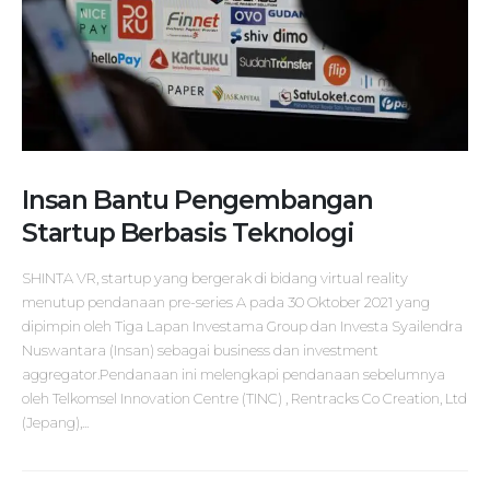
Insan Bantu Pengembangan
Startup Berbasis Teknologi
SHINTA VR, startup yang bergerak di bidang virtual reality
menutup pendanaan pre-series A pada 30 Oktober 2021 yang
dipimpin oleh Tiga Lapan Investama Group dan Investa Syailendra
Nuswantara (Insan) sebagai business dan investment
aggregator.Pendanaan ini melengkapi pendanaan sebelumnya
oleh Telkomsel Innovation Centre (TINC) , Rentracks Co Creation, Ltd
(Jepang),...