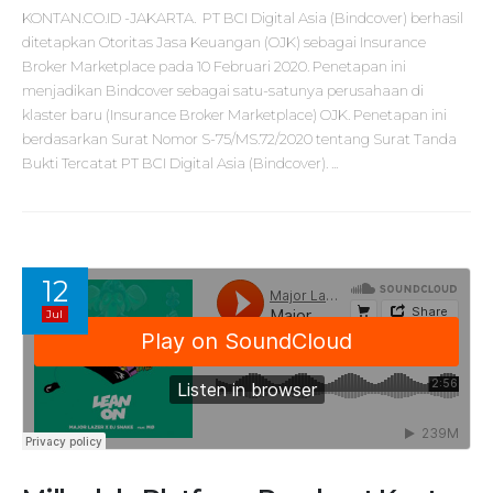
KONTAN.CO.ID -JAKARTA. PT BCI Digital Asia (Bindcover) berhasil
ditetapkan Otoritas Jasa Keuangan (OJK) sebagai Insurance
Broker Marketplace pada 10 Februari 2020. Penetapan ini
menjadikan Bindcover sebagai satu-satunya perusahaan di
klaster baru (Insurance Broker Marketplace) OJK. Penetapan ini
berdasarkan Surat Nomor S-75/MS.72/2020 tentang Surat Tanda
Bukti Tercatat PT BCI Digital Asia (Bindcover). ...
12
Jul