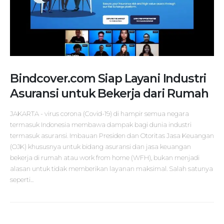
Bindcover.com Siap Layani Industri
Asuransi untuk Bekerja dari Rumah
JAKARTA - virus corona (Covid-19) di hampir semua negara
termasuk Indonesia membawa dampak bagi dunia industri
termasuk asuransi. Imbauan Presiden dan Otoritas Jasa Keuangan
(OJK) khususnya untuk bidang asuransi dan jasa keuangan
bekerja di rumah atau work from home (WFH), bukan menjadi
alasan untuk tidak memberikan layanan maksimal. Salah satunya
seperti...