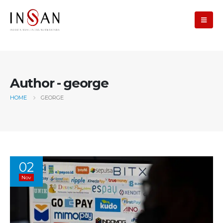
Author - george
HOME
GEORGE
02
Nov