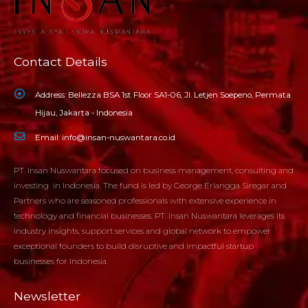
Contact Details
Address:
Bellezza BSA 1st Floor SA1-06, Jl. Letjen Soepeno, Permata
Hijau, Jakarta - Indonesia
Email:
info@insan-nuswantara.co.id
PT. Insan Nuswantara focused on business management, consulting and
investing in Indonesia. The fund is led by George Erlangga Siregar and
Partners who are seasoned professionals with extensive experience in
technology and financial businesses. PT. Insan Nuswantara leverages its
industry insights, support services and global network to empower
exceptional founders to build disruptive and impactful startup
businesses for Indonesia.
Newsletter