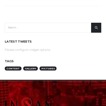
LATEST TWEETS
Please configure widget options.
TAGS
CONTENT
GALLERY
PICTURES