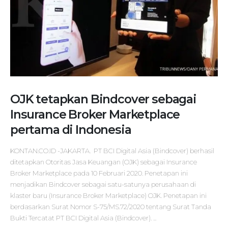
OJK tetapkan Bindcover sebagai
Insurance Broker Marketplace
pertama di Indonesia
KONTAN.CO.ID -JAKARTA. PT BCI Digital Asia (Bindcover) berhasil
ditetapkan Otoritas Jasa Keuangan (OJK) sebagai Insurance
Broker Marketplace pada 10 Februari 2020. Penetapan ini
menjadikan Bindcover sebagai satu-satunya perusahaan di
klaster baru (Insurance Broker Marketplace) OJK. Penetapan ini
berdasarkan Surat Nomor S-75/MS.72/2020 tentang Surat Tanda
Bukti Tercatat PT BCI Digital Asia (Bindcover). ...